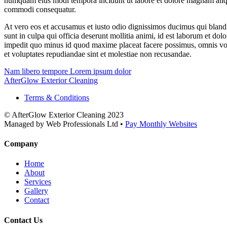
numquam eius modi tempora incidunt ut labore et dolore magnam aliqu
commodi consequatur.
At vero eos et accusamus et iusto odio dignissimos ducimus qui blandit
sunt in culpa qui officia deserunt mollitia animi, id est laborum et do
impedit quo minus id quod maxime placeat facere possimus, omnis volu
et voluptates repudiandae sint et molestiae non recusandae.
Nam libero tempore
Lorem ipsum dolor
AfterGlow Exterior Cleaning
Terms & Conditions
© AfterGlow Exterior Cleaning 2023
Managed by Web Professionals Ltd •
Pay Monthly Websites
Company
Home
About
Services
Gallery
Contact
Contact Us