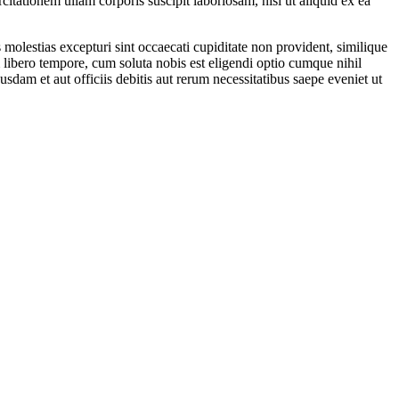
ationem ullam corporis suscipit laboriosam, nisi ut aliquid ex ea
molestias excepturi sint occaecati cupiditate non provident, similique
m libero tempore, cum soluta nobis est eligendi optio cumque nihil
m et aut officiis debitis aut rerum necessitatibus saepe eveniet ut