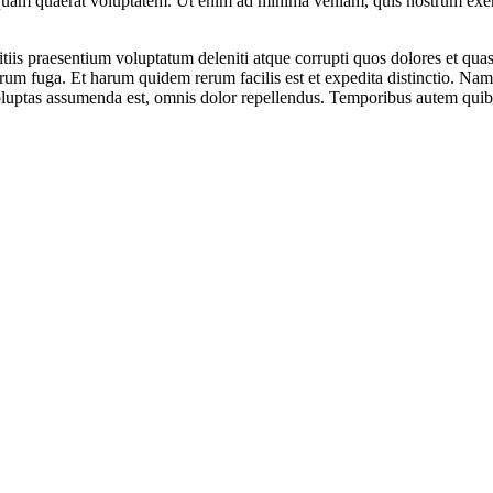
am quaerat voluptatem. Ut enim ad minima veniam, quis nostrum exercit
iis praesentium voluptatum deleniti atque corrupti quos dolores et quas 
lorum fuga. Et harum quidem rerum facilis est et expedita distinctio. Na
ptas assumenda est, omnis dolor repellendus. Temporibus autem quibusda